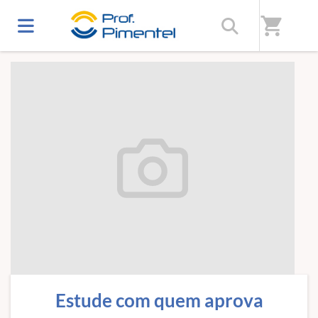
Início
/
Sobre nós
shopping_cart
Estude com quem aprova