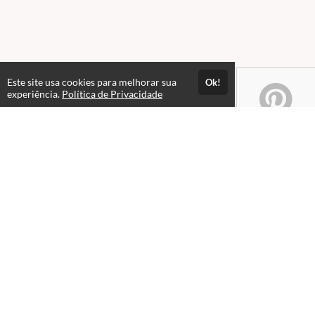
Este site usa cookies para melhorar sua
Ok!
experiência.
Política de Privacidade
Atendimento
Das 09hs às 12h. Fechado para almoço. Das 13h às 21hs.
+551632352900
+5516996041119