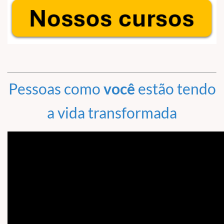
Pessoas como
você
estão tendo
a vida transformada