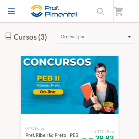
Início
/
Categorias
/
Prefeituras (On-line)
shopping_cart
Cursos (3)
Ordenar por
95 horas
379,45 ou
R$
Pref. Ribeirão Preto | PEB
39,93