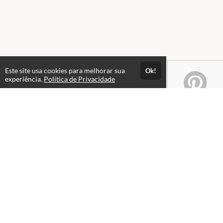
Este site usa cookies para melhorar sua
Ok!
experiência.
Política de Privacidade
Atendimento
Das 09hs às 12h. Fechado para almoço. Das 13h às 21hs.
+551632352900