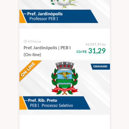
45 horas
297,37 ou
R$
Pref. Jardinópolis | PEB I
31,29
12x R$
(On-line)