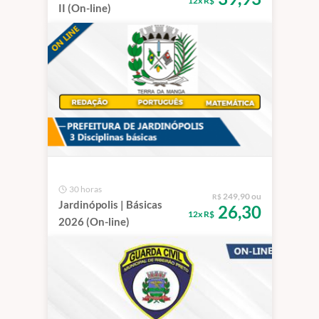
12x R$
II (On-line)
30 horas
249,90 ou
R$
Jardinópolis | Básicas
26,30
12x R$
2026 (On-line)