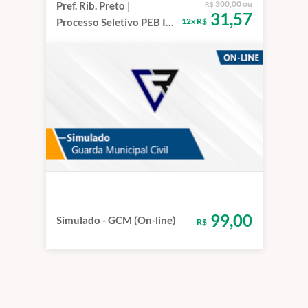
300,00 ou
Pref. Rib. Preto |
R$
31,57
12x R$
Processo Seletivo PEB I
2025 On-Line
99,00
Simulado - GCM (On-line)
R$