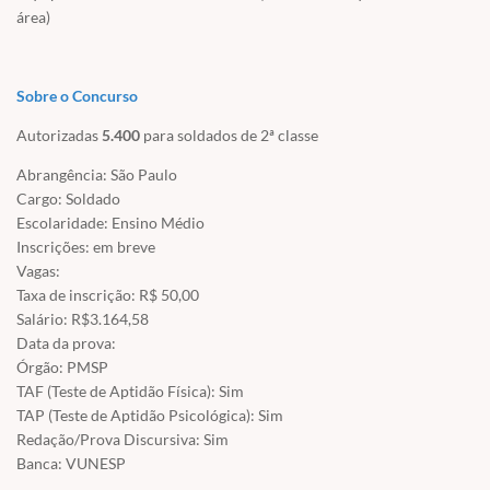
área)
Sobre o Concurso
Autorizadas
5.400
para soldados de 2ª classe
Abrangência: São Paulo
Cargo: Soldado
Escolaridade: Ensino Médio
Inscrições: em breve
Vagas:
Taxa de inscrição: R$ 50,00
Salário: R$3.164,58
Data da prova:
Órgão: PMSP
TAF (Teste de Aptidão Física): Sim
TAP (Teste de Aptidão Psicológica): Sim
Redação/Prova Discursiva: Sim
Banca: VUNESP