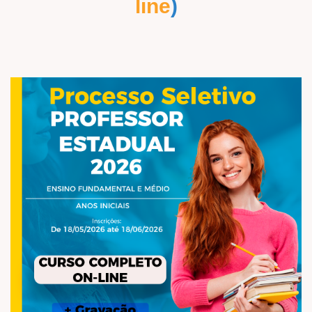
line
)