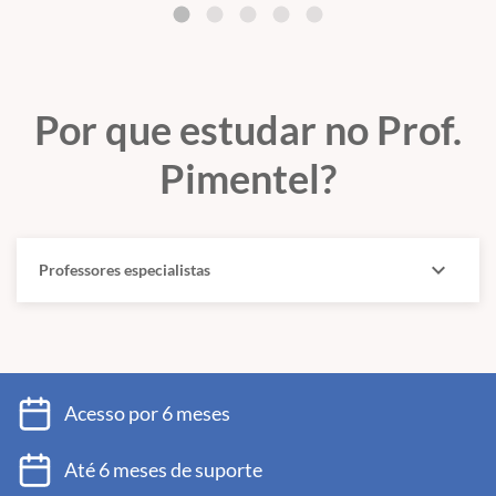
Por que estudar no Prof.
Pimentel?
expand_more
Professores especialistas
Acesso por 6 meses
Até 6 meses de suporte