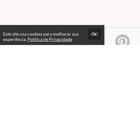
Este site usa cookies para melhorar sua
Ok!
experiência.
Política de Privacidade
Atendimento
Das 09hs às 12h. Fechado para almoço. Das 13h às 21hs.
+551632352900
+5516996041119