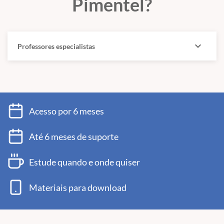
Pimentel?
expand_more
Professores especialistas
Acesso por 6 meses
Até 6 meses de suporte
Estude quando e onde quiser
Materiais para download