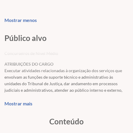
Mostrar menos
Público alvo
Concurseiros de Nível Médio
ATRIBUIÇÕES DO CARGO
Executar atividades relacionadas à organização dos serviços que
envolvam as funções de suporte técnico e administrativo às
unidades do Tribunal de Justiça, dar andamento em processos
judiciais e administrativos, atender ao público interno e externo,
elaborar e conferir documentos, controlar a guarda do material de
expediente, atualizar-se quanto à legislação pertinente à área de
Mostrar mais
atuação e normas internas.
Conteúdo