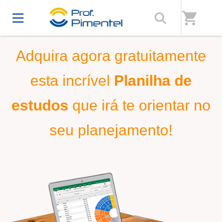
Home
/
Prof. Pimentel - Estude com quem aprova
shopping_cart
Adquira agora gratuitamente
esta incrível
Planilha de
estudos
que irá te orientar no
seu planejamento!