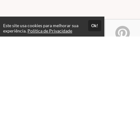
Este site usa cookies para melhorar sua
Ok!
experiência.
Política de Privacidade
Atendimento
Das 09hs às 12h. Fechado para almoço. Das 13h às 21hs.
+551632352900
+5516996041119
Fale Conosco