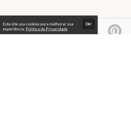
Este site usa cookies para melhorar sua
Ok!
experiência.
Política de Privacidade
Atendimento
Das 09hs às 12h. Fechado para almoço. Das 13h às 21hs.
+551632352900
+5516996041119
Fale Conosco