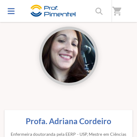
Início
/
Professores(as)
shopping_cart
Profa. Adriana Cordeiro
Enfermeira doutoranda pela EERP - USP, Mestre em Ciências