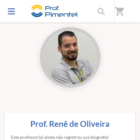
Início
/
Professores(as)
shopping_cart
Prof. Renê de Oliveira
Este professor(a) ainda não registrou sua biografia!