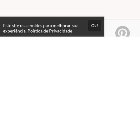
Este site usa cookies para melhorar sua
Ok!
experiência.
Política de Privacidade
Atendimento
Das 09hs às 12h. Fechado para almoço. Das 13h às 21hs.
+551632352900
+5516996041119
Fale Conosco