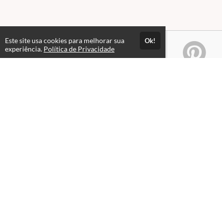
Este site usa cookies para melhorar sua
Ok!
experiência.
Política de Privacidade
Atendimento
Das 09hs às 12h. Fechado para almoço. Das 13h às 21hs.
+551632352900
+5516996041119
Fale Conosco