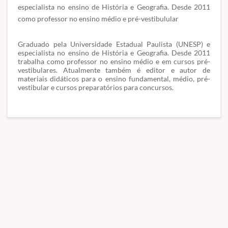
especialista no ensino de História e Geografia. Desde 2011
como professor no ensino médio e pré-vestibulular
Graduado pela Universidade Estadual Paulista (UNESP) e
especialista no ensino de História e Geografia. Desde 2011
trabalha como professor no ensino médio e em cursos pré-
vestibulares. Atualmente também é editor e autor de
materiais didáticos para o ensino fundamental, médio, pré-
vestibular e cursos preparatórios para concursos.