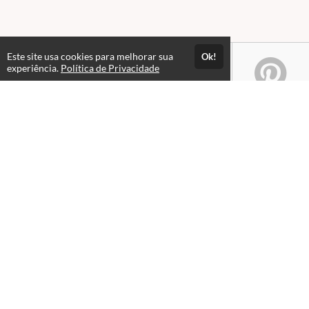
Este site usa cookies para melhorar sua
Ok!
experiência.
Política de Privacidade
Atendimento
Das 09hs às 12h. Fechado para almoço. Das 13h às 21hs.
+551632352900
+5516996041119
Fale Conosco